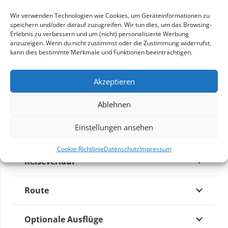
Futuristische Architektur in Doha, unfassbar
Wir verwenden Technologien wie Cookies, um Geräteinformationen zu
artenreiche Tierwelt in Tansania und
speichern und/oder darauf zuzugreifen. Wir tun dies, um das Browsing-
paradiesisches Sansibar
Erlebnis zu verbessern und um (nicht) personalisierte Werbung
anzuzeigen. Wenn du nicht zustimmst oder die Zustimmung widerrufst,
16 hochspannende Reisetage auf exklusiver
kann dies bestimmte Merkmale und Funktionen beeinträchtigen.
Route mit außergewöhnlichem Programm
Akzeptieren
Ablehnen
ZUM PROSPEKT
Einstellungen ansehen
Cookie-Richtlinie
Datenschutz
Impressum
Reiseverlauf
Route
Optionale Ausflüge