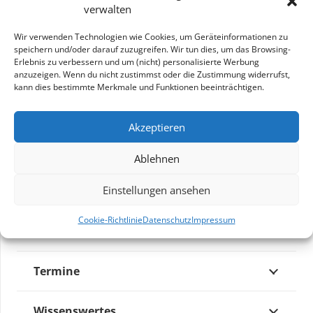
verwalten
Erleben Sie Afrikas Dreiländereck und lassen Sie sich
von der einzigarten Landschaft, der artenreichen
Wir verwenden Technologien wie Cookies, um Geräteinformationen zu
Tierwelt und der faszinierenden Kultur verzaubern.
speichern und/oder darauf zuzugreifen. Wir tun dies, um das Browsing-
Es erwartet Sie eine Reise, die abwechslungsreicher
Erlebnis zu verbessern und um (nicht) personalisierte Werbung
anzuzeigen. Wenn du nicht zustimmst oder die Zustimmung widerrufst,
nicht sein könnte!
kann dies bestimmte Merkmale und Funktionen beeinträchtigen.
ZUR REISEANFRAGE
Akzeptieren
Ablehnen
Einstellungen ansehen
Reiseverlauf
Cookie-Richtlinie
Datenschutz
Impressum
Unterkünfte
Termine
Wissenswertes